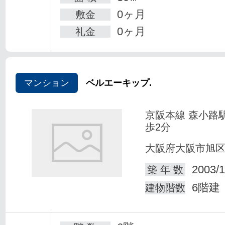
0ヶ月
敷金
0ヶ月
礼金
マンション
ベルエーキップ.
京阪本線 森小路
歩2分
大阪府大阪市旭
2003/1
築 年 数
6階建
建物階数