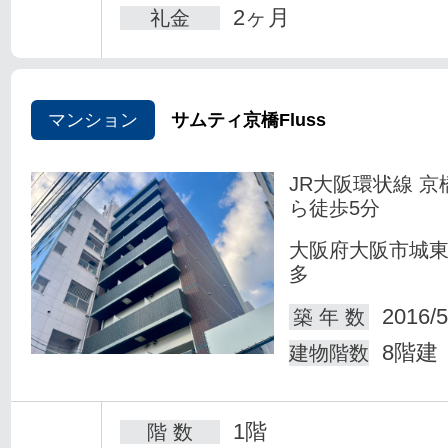
2ヶ月
礼金
マンション
サムティ京橋Fluss
JR大阪環状線 京
ら徒歩5分
大阪府大阪市城
多
2016/5
築 年 数
8階建
建物階数
1階
階 数