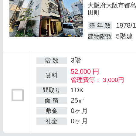
大阪府大阪市都
田町
1978/1
築 年 数
5階建
建物階数
3階
階 数
52,000
円
賃料
管理費等： 3,000円
1DK
間取り
25㎡
面 積
0ヶ月
敷金
0ヶ月
礼金