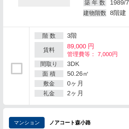
1989/7
築 年 数
8階建
建物階数
3階
階 数
89,000
円
賃料
管理費等： 7,000円
3DK
間取り
50.26㎡
面 積
0ヶ月
敷金
2ヶ月
礼金
マンション
ノアコート森小路