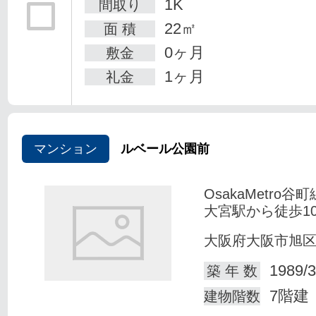
1K
間取り
22㎡
面 積
0ヶ月
敷金
1ヶ月
礼金
マンション
ルベール公園前
OsakaMetro谷
大宮駅から徒歩1
大阪府大阪市旭
1989/3
築 年 数
7階建
建物階数