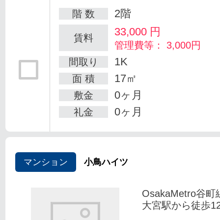
2階
階 数
33,000
円
賃料
管理費等： 3,000円
1K
間取り
17㎡
面 積
0ヶ月
敷金
0ヶ月
礼金
マンション
小鳥ハイツ
OsakaMetro谷
大宮駅から徒歩1