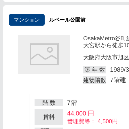
マンション
ルベール公園前
OsakaMetro谷
大宮駅から徒歩1
大阪府大阪市旭
1989/3
築 年 数
7階建
建物階数
7階
階 数
44,000
円
賃料
管理費等： 4,500円