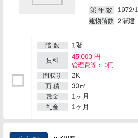
1972/1
築 年 数
2階建
建物階数
1階
階 数
45,000
円
賃料
管理費等： 0円
2K
間取り
30㎡
面 積
1ヶ月
敷金
1ヶ月
礼金