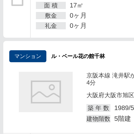
17㎡
面 積
0ヶ月
敷金
0ヶ月
礼金
マンション
ル・ベール花の館千林
京阪本線 滝井駅
4分
大阪府大阪市旭
1989/5
築 年 数
5階建
建物階数