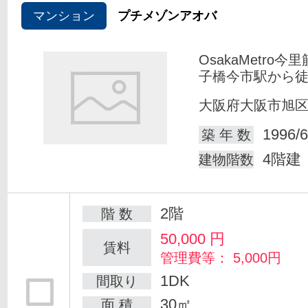
マンション
プチメゾンアオバ
OsakaMetro今
子橋今市駅から徒
大阪府大阪市旭
1996/6
築 年 数
4階建
建物階数
2階
階 数
50,000
円
賃料
管理費等： 5,000円
1DK
間取り
30㎡
面 積