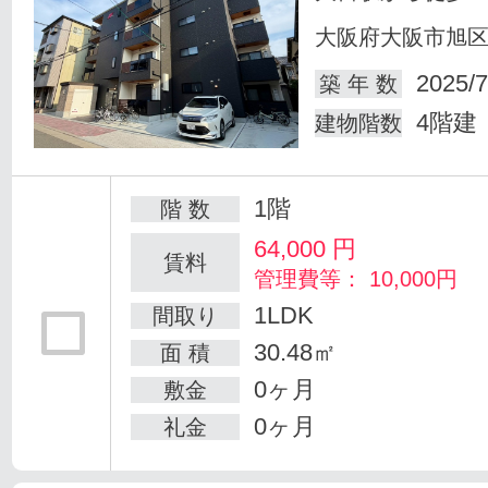
大阪府大阪市旭
2025/7
築 年 数
4階建
建物階数
1階
階 数
64,000
円
賃料
管理費等： 10,000円
1LDK
間取り
30.48㎡
面 積
0ヶ月
敷金
0ヶ月
礼金