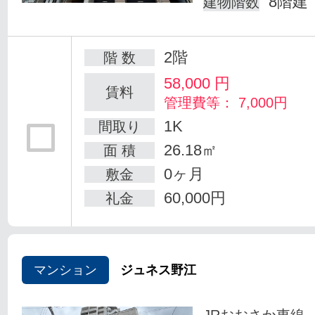
8階建
建物階数
2階
階 数
58,000
円
賃料
管理費等： 7,000円
1K
間取り
26.18㎡
面 積
0ヶ月
敷金
60,000円
礼金
マンション
ジュネス野江
JRおおさか東線 