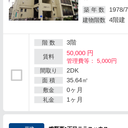
1978/7
築 年 数
4階建
建物階数
3階
階 数
50,000
円
賃料
管理費等： 5,000円
2DK
間取り
35.64㎡
面 積
0ヶ月
敷金
1ヶ月
礼金