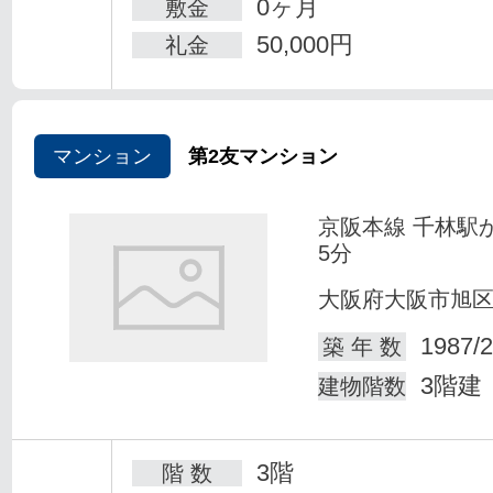
0ヶ月
敷金
50,000円
礼金
マンション
第2友マンション
京阪本線 千林駅
5分
大阪府大阪市旭
1987/2
築 年 数
3階建
建物階数
3階
階 数