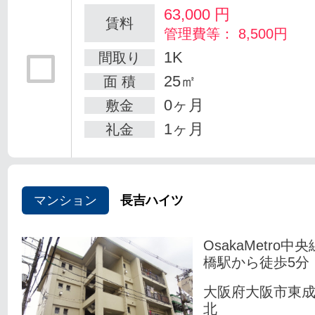
63,000
円
賃料
管理費等： 8,500円
1K
間取り
25㎡
面 積
0ヶ月
敷金
1ヶ月
礼金
マンション
長吉ハイツ
OsakaMetro中
橋駅から徒歩5分
大阪府大阪市東
北