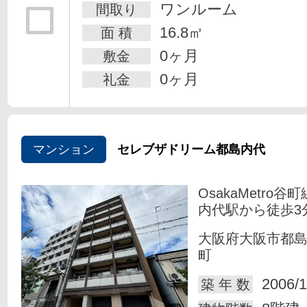
ワンルーム
間取り
16.8㎡
面 積
0ヶ月
敷金
0ヶ月
礼金
マンション
セレブザドリーム都島内代
OsakaMetro谷
内代駅から徒歩3
大阪府大阪市都
町
2006/1
築 年 数