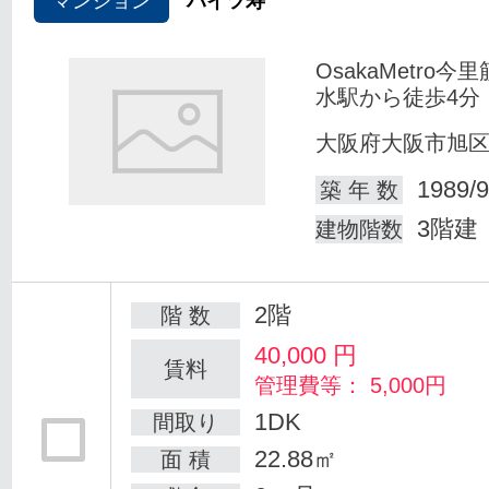
マンション
ハイツ寿
OsakaMetro今
水駅から徒歩4分
大阪府大阪市旭
1989/9
築 年 数
3階建
建物階数
2階
階 数
40,000
円
賃料
管理費等： 5,000円
1DK
間取り
22.88㎡
面 積