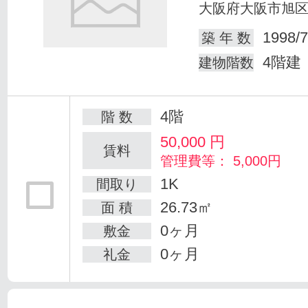
大阪府大阪市旭
1998/7
築 年 数
4階建
建物階数
4階
階 数
50,000
円
賃料
管理費等： 5,000円
1K
間取り
26.73㎡
面 積
0ヶ月
敷金
0ヶ月
礼金