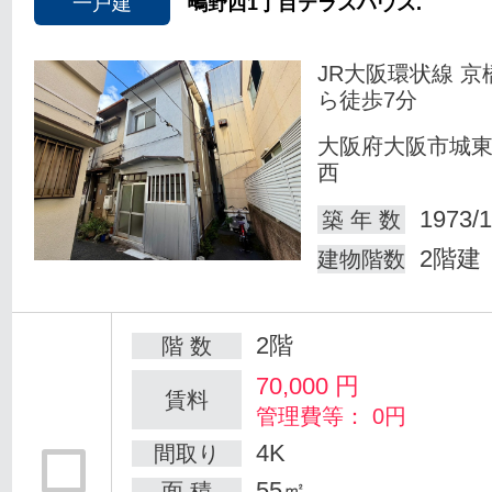
一戸建
鴫野西1丁目テラスハウス.
JR大阪環状線 京
ら徒歩7分
大阪府大阪市城
西
1973/1
築 年 数
2階建
建物階数
2階
階 数
70,000
円
賃料
管理費等： 0円
4K
間取り
55㎡
面 積