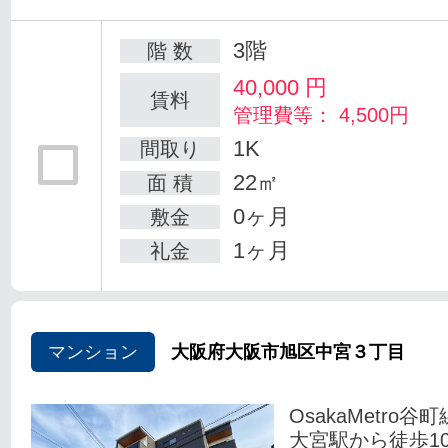
3階
階 数
40,000
円
賃料
管理費等： 4,500円
1K
間取り
22㎡
面 積
0ヶ月
敷金
1ヶ月
礼金
マンション
大阪府大阪市旭区中宮３丁目
OsakaMetro谷
大宮駅から徒歩1