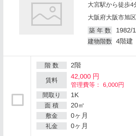
大宮駅から徒歩4
大阪府大阪市旭
1982/1
築 年 数
4階建
建物階数
2階
階 数
42,000
円
賃料
管理費等： 6,000円
1K
間取り
20㎡
面 積
0ヶ月
敷金
0ヶ月
礼金