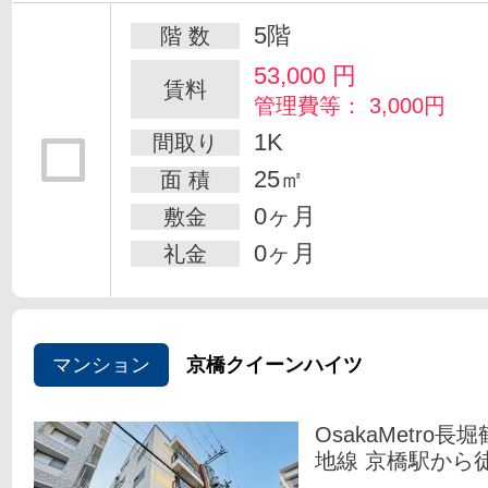
5階
階 数
53,000
円
賃料
管理費等： 3,000円
1K
間取り
25㎡
面 積
0ヶ月
敷金
0ヶ月
礼金
マンション
京橋クイーンハイツ
OsakaMetro長
地線 京橋駅から