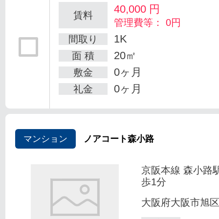
40,000
円
賃料
管理費等： 0円
1K
間取り
20㎡
面 積
0ヶ月
敷金
0ヶ月
礼金
マンション
ノアコート森小路
京阪本線 森小路
歩1分
大阪府大阪市旭