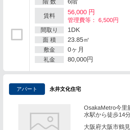
6階
階 数
56,000
円
賃料
管理費等： 6,500円
1DK
間取り
23.85㎡
面 積
0ヶ月
敷金
80,000円
礼金
アパート
永井文化住宅
OsakaMetro今
水駅から徒歩14
大阪府大阪市鶴