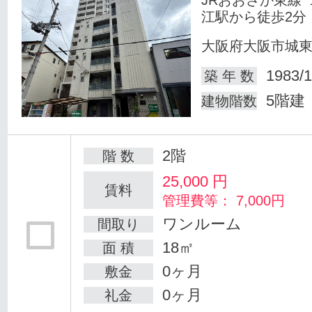
江駅から徒歩2分
大阪府大阪市城
1983/1
築 年 数
5階建
建物階数
2階
階 数
25,000
円
賃料
管理費等： 7,000円
ワンルーム
間取り
18㎡
面 積
0ヶ月
敷金
0ヶ月
礼金