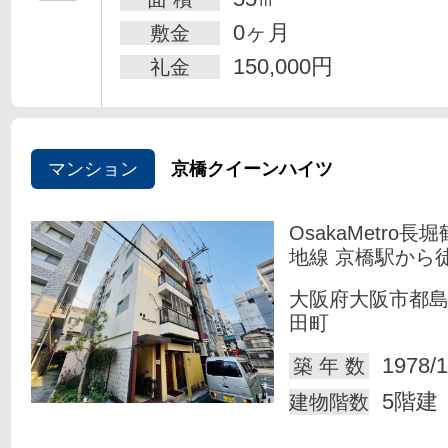
0ヶ月
敷金
150,000円
礼金
マンション
京橋クイーンハイツ
OsakaMetro長
地線 京橋駅から
大阪府大阪市都
田町
1978/1
築 年 数
5階建
建物階数