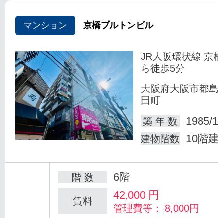
マンション
京橋プルトンビル
JR大阪環状線 京
ら徒歩5分
大阪府大阪市都
田町
1985/1
築 年 数
10階
建物階数
6階
階 数
42,000
円
賃料
管理費等： 8,000円