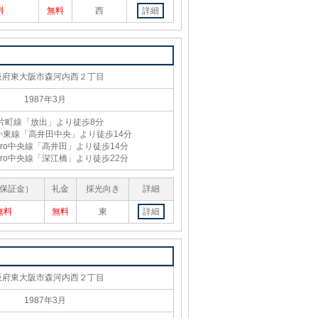
料
無料
西
詳細
阪府東大阪市森河内西２丁目
1987年3月
R片町線「放出」より徒歩8分
か東線「高井田中央」より徒歩14分
Metro中央線「高井田」より徒歩14分
Metro中央線「深江橋」より徒歩22分
保証金）
礼金
採光向き
詳細
無料
無料
東
詳細
阪府東大阪市森河内西２丁目
1987年3月