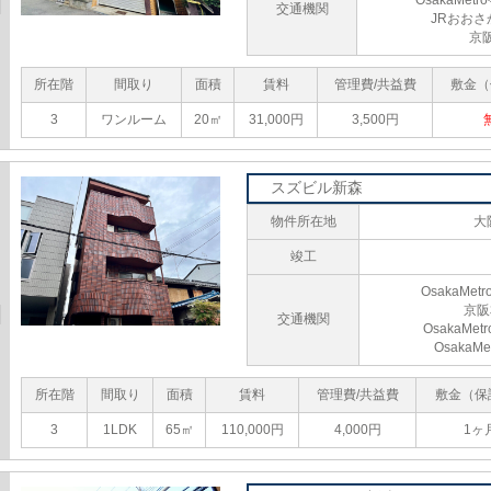
OsakaMe
交通機関
JRおおさ
京
所在階
間取り
面積
賃料
管理費/共益費
敷金（
3
ワンルーム
20㎡
31,000円
3,500円
スズビル新森
物件所在地
大
竣工
OsakaM
京阪
交通機関
OsakaM
Osaka
所在階
間取り
面積
賃料
管理費/共益費
敷金（保
3
1LDK
65㎡
110,000円
4,000円
1ヶ