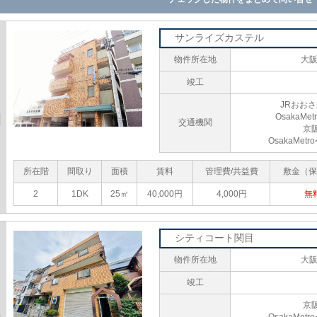
サンライズカステル
物件所在地
大
竣工
JRおお
OsakaM
交通機関
京
OsakaMe
所在階
間取り
面積
賃料
管理費/共益費
敷金（保
2
1DK
25㎡
40,000円
4,000円
無
シティコート関目
物件所在地
大
竣工
京