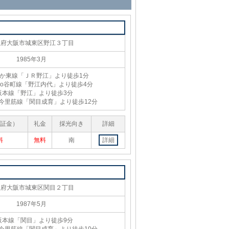
阪府大阪市城東区野江３丁目
1985年3月
さか東線「ＪＲ野江」より徒歩1分
etro谷町線「野江内代」より徒歩4分
阪本線「野江」より徒歩3分
tro今里筋線「関目成育」より徒歩12分
証金）
礼金
採光向き
詳細
料
無料
南
詳細
阪府大阪市城東区関目２丁目
1987年5月
阪本線「関目」より徒歩9分