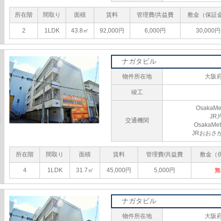
所在階
間取り
面積
賃料
管理費/共益費
敷金（保証
2
1LDK
43.8㎡
92,000円
6,000円
30,000円
ナガタビル
物件所在地
大阪府
竣工
Osaka
JR
交通機関
Osaka
JRおおさ
所在階
間取り
面積
賃料
管理費/共益費
敷金（
4
1LDK
31.7㎡
45,000円
5,000円
無
ナガタビル
物件所在地
大阪府