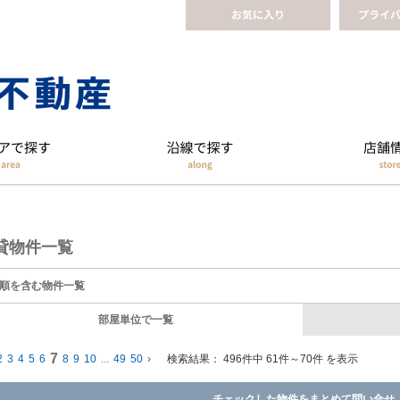
貸物件一覧
順を含む物件一覧
部屋単位で一覧
7
2
3
4
5
6
8
9
10
...
49
50
›
検索結果：
496件中 61件～70件 を表示