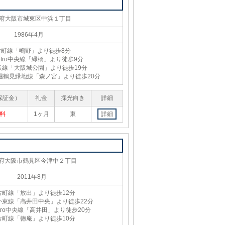
府大阪市城東区中浜１丁目
1986年4月
片町線「鴫野」より徒歩8分
Metro中央線「緑橋」より徒歩9分
状線「大阪城公園」より徒歩19分
ro長堀鶴見緑地線「森ノ宮」より徒歩20分
保証金）
礼金
採光向き
詳細
料
1ヶ月
東
詳細
府大阪市鶴見区今津中２丁目
2011年8月
片町線「放出」より徒歩12分
か東線「高井田中央」より徒歩22分
Metro中央線「高井田」より徒歩20分
片町線「徳庵」より徒歩10分