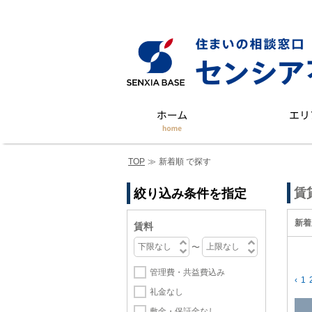
TOP
≫
新着順 で探す
賃
絞り込み条件を指定
新着
賃料
〜
管理費・共益費込み
‹
1
礼金なし
敷金・保証金なし