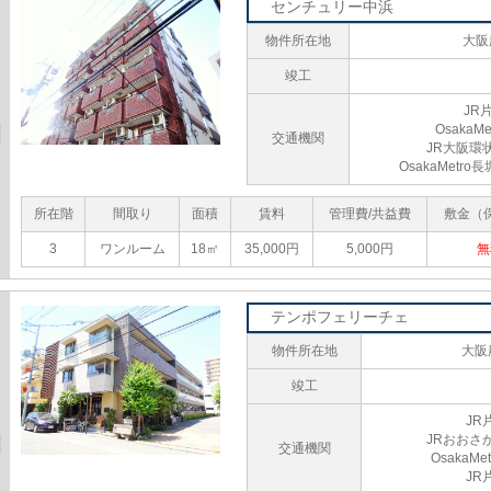
センチュリー中浜
物件所在地
大阪
竣工
JR
Osaka
交通機関
JR大阪環
OsakaMet
所在階
間取り
面積
賃料
管理費/共益費
敷金（
3
ワンルーム
18㎡
35,000円
5,000円
無
テンポフェリーチェ
物件所在地
大阪
竣工
JR
JRおおさ
交通機関
Osaka
JR