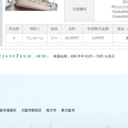
J
JRおおさ
交通機関
Osaka
Osaka
所在階
間取り
面積
賃料
管理費/共益費
敷金（
3
ワンルーム
17㎡
32,000円
3,000円
7
2
3
4
5
6
8
9
10
...
49
50
›
検索結果：
496 件中 61件～70件 を表示
阪市城東区
大阪市鶴見区
枚方市
東大阪市