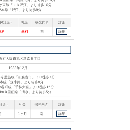
tro今里筋線「関目成育」より徒歩10分
か東線「ＪＲ野江」より徒歩10分
阪本線「野江」より徒歩9分
保証金）
礼金
採光向き
詳細
無料
無料
西
詳細
阪府大阪市旭区新森５丁目
1988年12月
etro今里筋線「新森古市」より徒歩7分
本線「森小路」より徒歩8分
etro谷町線「千林大宮」より徒歩15分
Metro今里筋線「清水」より徒歩5分
証金）
礼金
採光向き
詳細
月
1ヶ月
南
詳細