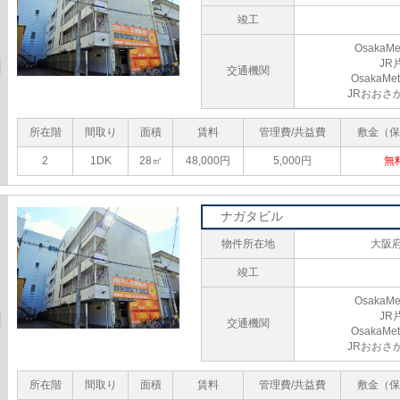
竣工
Osaka
JR
交通機関
Osaka
JRおおさ
所在階
間取り
面積
賃料
管理費/共益費
敷金（保
2
1DK
28㎡
48,000円
5,000円
無
ナガタビル
物件所在地
大阪府
竣工
Osaka
JR
交通機関
Osaka
JRおおさ
所在階
間取り
面積
賃料
管理費/共益費
敷金（保